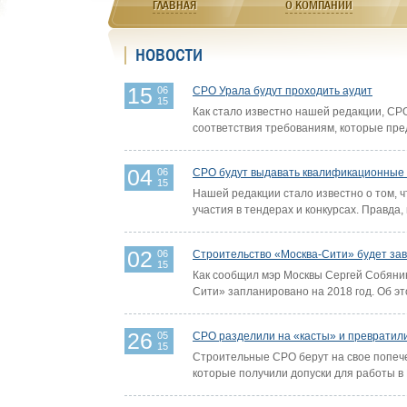
ГЛАВНАЯ
О КОМПАНИИ
НОВОСТИ
15
06
СРО Урала будут проходить аудит
15
Как стало известно нашей редакции, СР
соответствия требованиям, которые пре
04
06
СРО будут выдавать квалификационные св
15
Нашей редакции стало известно о том, 
участия в тендерах и конкурсах. Правда,
02
06
Строительство «Москва-Сити» будет зав
15
Как сообщил мэр Москвы Сергей Собянин
Сити» запланировано на 2018 год. Об эт
26
05
СРО разделили на «касты» и превратил
15
Строительные СРО берут на свое попече
которые получили допуски для работы в 