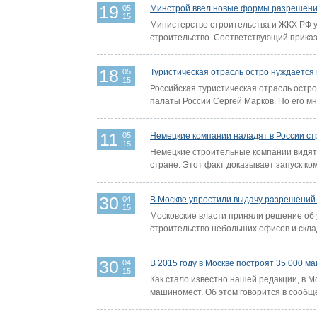
19
05
Минстрой ввел новые формы разрешений 
15
Министерство строительства и ЖКХ РФ 
строительство. Соответствующий приказ 
18
05
Туристическая отрасль остро нуждается
15
Российская туристическая отрасль остр
палаты России Сергей Марков. По его мн
11
05
Немецкие компании наладят в России с
15
Немецкие строительные компании видят 
стране. Этот факт доказывает запуск ко
30
04
В Москве упростили выдачу разрешений 
15
Московские власти приняли решение об
строительство небольших офисов и скла
30
04
В 2015 году в Москве построят 35 000 
15
Как стало известно нашей редакции, в М
машиномест. Об этом говорится в сообще