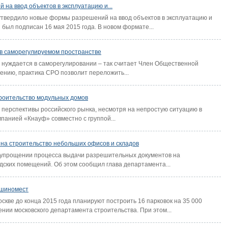
на ввод объектов в эксплуатацию и...
утвердило новые формы разрешений на ввод объектов в эксплуатацию и
был подписан 16 мая 2015 года. В новом формате...
 в саморегулируемом пространстве
о нуждается в саморегулировании – так считает Член Общественной
ению, практика СРО позволит переложить...
троительство модульных домов
перспективы российского рынка, несмотря на непростую ситуацию в
мпанией «Кнауф» совместно с группой...
на строительство небольших офисов и складов
 упрощении процесса выдачи разрешительных документов на
дских помещений. Об этом сообщил глава департамента...
машиномест
оскве до конца 2015 года планируют построить 16 парковок на 35 000
нии московского департамента строительства. При этом...