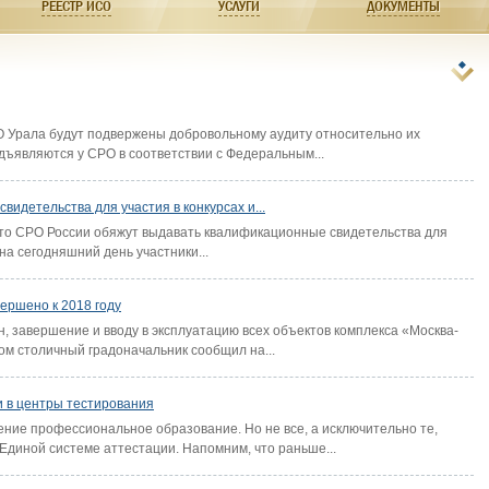
РЕЕСТР ИСО
УСЛУГИ
ДОКУМЕНТЫ
О Урала будут подвержены добровольному аудиту относительно их
дъявляются у СРО в соответствии с Федеральным...
идетельства для участия в конкурсах и...
что СРО России обяжут выдавать квалификационные свидетельства для
 на сегодняшний день участники...
ершено к 2018 году
, завершение и вводу в эксплуатацию всех объектов комплекса «Москва-
ом столичный градоначальник сообщил на...
и в центры тестирования
ние профессиональное образование. Но не все, а исключительно те,
Единой системе аттестации. Напомним, что раньше...